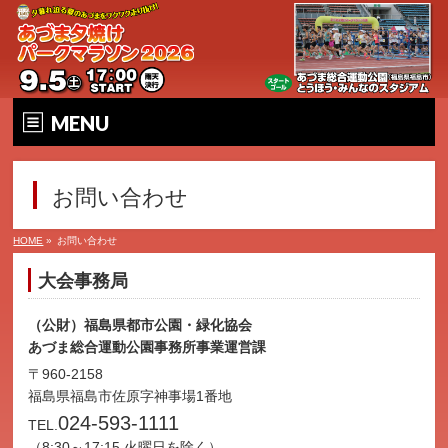
MENU
ホーム
お問い合わせ
大会要項
HOME
»
お問い合わせ
大会の魅力
大会事務局
エントリー
（公財）福島県都市公園・緑化協会
あづま総合運動公園事務所事業運営課
コース&アクセス
〒960-2158
福島県福島市佐原字神事場1番地
お問い合わせ
024-593-1111
TEL.
（8:30～17:15 火曜日を除く）