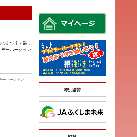
夏のあづまを楽し
イデーパークラン
デーパークラン！
→
特別協賛
協賛